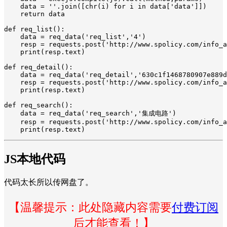
    data = ''.join([chr(i) for i in data['data']])

    return data

def req_list():

    data = req_data('req_list','4')

    resp = requests.post('http://www.spolicy.com/info_a
    print(resp.text)

def req_detail():

    data = req_data('req_detail','630c1f1468780907e889d
    resp = requests.post('http://www.spolicy.com/info_a
    print(resp.text)

def req_search():

    data = req_data('req_search','集成电路')

    resp = requests.post('http://www.spolicy.com/info_a
    print(resp.text)
JS本地代码
代码太长所以传网盘了。
【温馨提示：此处隐藏内容需要
付费订阅
后才能查看！】