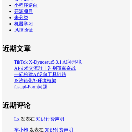
小程序逆向
开源项目
未分类
机器学习
风控验证
近期文章
TikTok X-Dynosaur5.3.1 AI补环境
AI技术交流群｜告别孤军奋战
一问构建AI逆向工具链路
JS沙箱化补环境框架
fastapi-Form问题
近期评论
Lx
发表在
知识付费声明
车小炮
发表在
知识付费声明