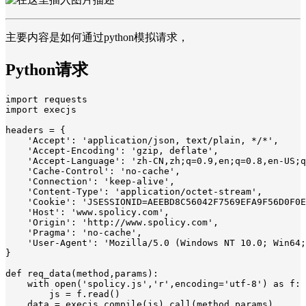
主要内容是如何通过python模拟请求，
Python请求
import requests

import execjs

headers = {

    'Accept': 'application/json, text/plain, */*',

    'Accept-Encoding': 'gzip, deflate',

    'Accept-Language': 'zh-CN,zh;q=0.9,en;q=0.8,en-US;q
    'Cache-Control': 'no-cache',

    'Connection': 'keep-alive',

    'Content-Type': 'application/octet-stream',

    'Cookie': 'JSESSIONID=AEEBD8C56042F7569EFA9F56D0F0E
    'Host': 'www.spolicy.com',

    'Origin': 'http://www.spolicy.com',

    'Pragma': 'no-cache',

    'User-Agent': 'Mozilla/5.0 (Windows NT 10.0; Win64;
}

def req_data(method,params):

    with open('spolicy.js','r',encoding='utf-8') as f:

        js = f.read()

    data = execjs.compile(js).call(method,params)
