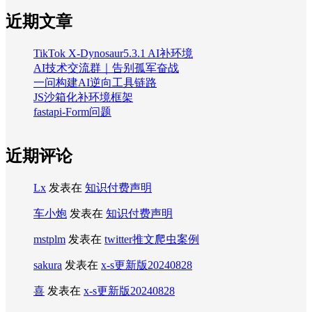
近期文章
TikTok X-Dynosaur5.3.1 AI补环境
AI技术交流群｜告别孤军奋战
一问构建AI逆向工具链路
JS沙箱化补环境框架
fastapi-Form问题
近期评论
Lx
发表在
知识付费声明
车小炮
发表在
知识付费声明
mstplm
发表在
twitter推文爬虫案例
sakura
发表在
x-s更新版20240828
喜
发表在
x-s更新版20240828