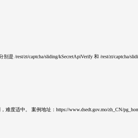
/sliding/kSecretApiVerify 和 /rest/zt/captcha/slidi
案例地址：https://www.dsedt.gov.mo/zh_CN/pg_