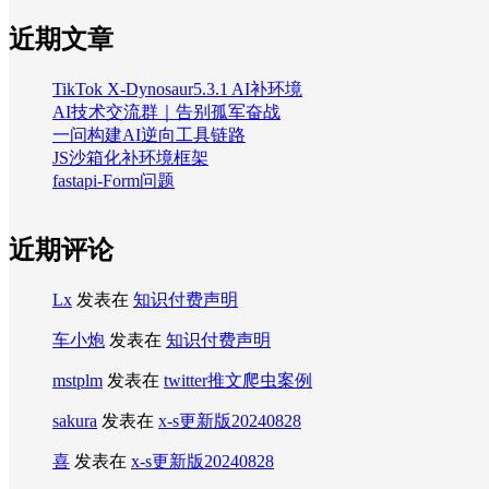
近期文章
TikTok X-Dynosaur5.3.1 AI补环境
AI技术交流群｜告别孤军奋战
一问构建AI逆向工具链路
JS沙箱化补环境框架
fastapi-Form问题
近期评论
Lx
发表在
知识付费声明
车小炮
发表在
知识付费声明
mstplm
发表在
twitter推文爬虫案例
sakura
发表在
x-s更新版20240828
喜
发表在
x-s更新版20240828