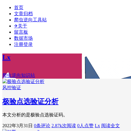
首页
文章归档
爬虫逆向工具站
✈关于
留言板
数据市场
注册登录
Lx
爬虫逆向知识站
风控验证
极验点选验证分析
本文分析的是极验点选验证码。
2022年3月31日
0条评论
2.87k次阅读
0人点赞
Lx
阅读全文