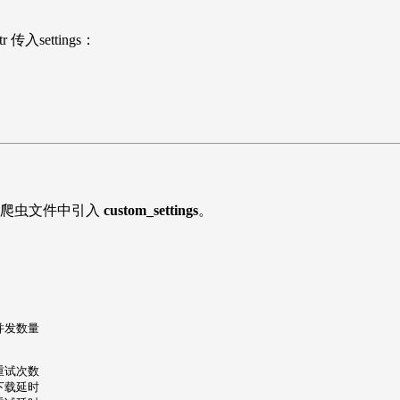
 传入settings：
样在爬虫文件中引入
custom_settings
。
 并发数量

 重试次数

 下载延时
