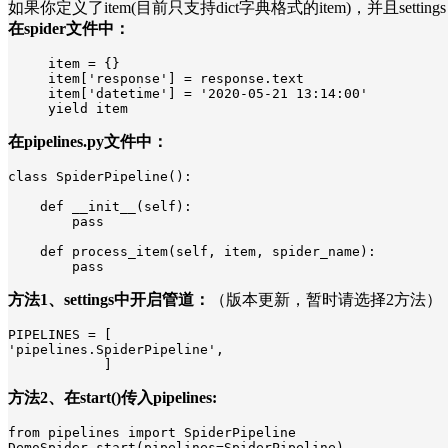
如果你定义了item(目前只支持dict字典格式的item)，并且settin
在spider文件中：
     item = {}

     item['response'] = response.text

     item['datetime'] = '2020-05-21 13:14:00'

     yield item
在pipelines.py文件中：
class SpiderPipeline():

    def __init__(self):

        pass

    def process_item(self, item, spider_name):

        pass
方法1、settings中开启管道：
（版本更新，暂时请选择2方法）
PIPELINES = [

'pipelines.SpiderPipeline',

            ]
方法2、在start()传入pipelines:
from pipelines import SpiderPipeline

DemoSpider.start(pipelines=SpiderPipeline)