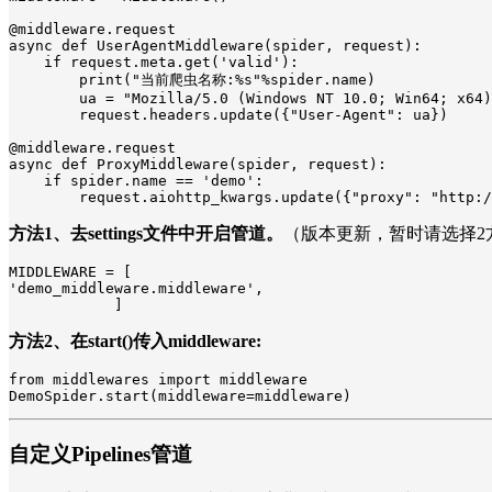
@middleware.request

async def UserAgentMiddleware(spider, request):

    if request.meta.get('valid'):

        print("当前爬虫名称:%s"%spider.name)

        ua = "Mozilla/5.0 (Windows NT 10.0; Win64; x64)
        request.headers.update({"User-Agent": ua})

@middleware.request

async def ProxyMiddleware(spider, request):

    if spider.name == 'demo':

        request.aiohttp_kwargs.update({"proxy": "http:/
方法1、去settings文件中开启管道。
（版本更新，暂时请选择2
MIDDLEWARE = [

'demo_middleware.middleware',

            ]
方法2、在start()传入middleware:
from middlewares import middleware

DemoSpider.start(middleware=middleware)
自定义Pipelines管道