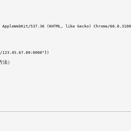
 AppleWebKit/537.36 (KHTML, like Gecko) Chrome/60.0.3100
/123.45.67.89:0000"})
方法）