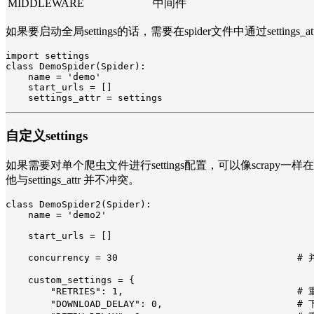
MIDDLEWARE
中间件
如果要启动全局settings的话，需要在spider文件中通过settings_attr
import settings

class DemoSpider(Spider):

    name = 'demo'

    start_urls = []

    settings_attr = settings
自定义settings
如果需要对单个爬虫文件进行settings配置，可以像scrapy一
他与settings_attr 并不冲突。
class DemoSpider2(Spider):

    name = 'demo2'

    start_urls = []

    concurrency = 30                                #
    custom_settings = {

        "RETRIES": 1,                               #
        "DOWNLOAD_DELAY": 0,                        #