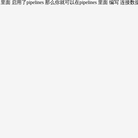
gs 里面 启用了pipelines 那么你就可以在pipelines 里面 编写